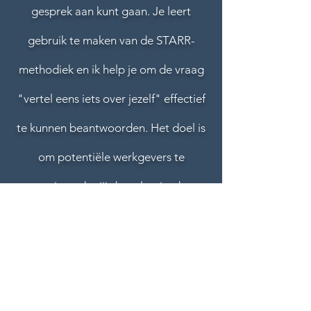
gesprek aan kunt gaan. Je leert
gebruik te maken van de STARR-
methodiek en ik help je om de vraag
"vertel eens iets over jezelf" effectief
te kunnen beantwoorden. Het doel is
om potentiële werkgevers te
overtuigen dat jij de oplossing bent
voor hun personeelsprobleem.